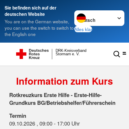
Sie befinden sich auf der
Sprache wechseln zu
deutschen Website
You are on the German website,
you can use the switch to switch to
Alles klar
the English one
DRK-Kreisverband
Stormarn e. V.
Information zum Kurs
Rotkreuzkurs Erste Hilfe - Erste-Hilfe-
Grundkurs BG/Betriebshelfer/Führerschein
Termin
09.10.2026 , 09:00 - 17:00 Uhr