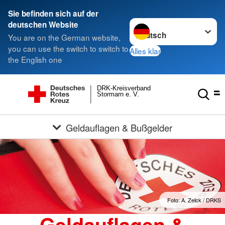
Sie befinden sich auf der
Sprache wechseln zu
deutschen Website
You are on the German website,
you can use the switch to switch to
Alles klar
the English one
DRK-Kreisverband
Stormarn e. V.
Geldauflagen & Bußgelder
Foto: A. Zelck / DRKS
Geldauflagen &