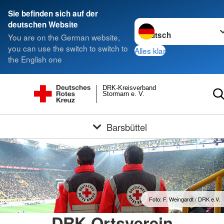
Sie befinden sich auf der
Sprache wechseln zu
deutschen Website
You are on the German website,
you can use the switch to switch to
Alles klar
the English one
DRK-Kreisverband
Stormarn e. V.
Barsbüttel
Foto: F. Weingardt / DRK e.V.
DRK-Ortsverein