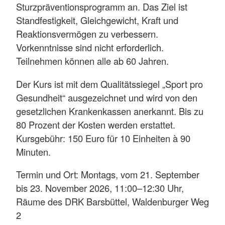
Sturzpräventionsprogramm an. Das Ziel ist
Gymnastik
Barsbüttel,
Standfestigkeit, Gleichgewicht, Kraft und
am
DRK-
Reaktionsvermögen zu verbessern.
09.30
/
Raum,
Gabriele
Vorkenntnisse sind nicht erforderlich.
Dienstags
-
auf
Waldenburger
Jung
Teilnehmen können alle ab 60 Jahren.
10.30
dem
Weg
Der Kurs ist mit dem Qualitätssiegel „Sport pro
Stuhl
2
Gesundheit“ ausgezeichnet und wird von den
gesetzlichen Krankenkassen anerkannt. Bis zu
Barsbüttel,
80 Prozent der Kosten werden erstattet.
BSV-
14.00
Kursgebühr: 150 Euro für 10 Einheiten à 90
Halle,
Marion
Gymnastik
Dienstags
-
Minuten.
Hinterm
Noack
15.00
Garten
Termin und Ort: Montags, vom 21. September
2
bis 23. November 2026, 11:00–12:30 Uhr,
Räume des DRK Barsbüttel, Waldenburger Weg
2
10.45
Stemwarde,
Doris