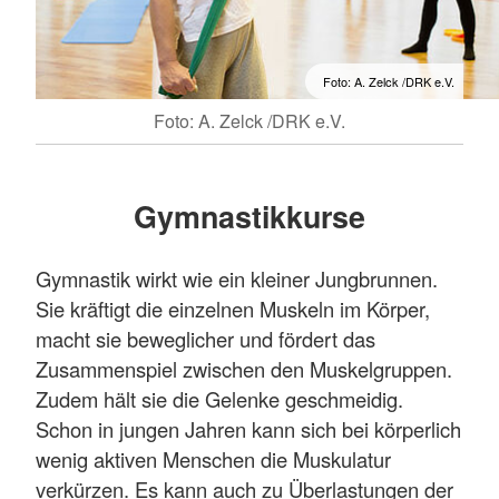
Stormarn, Grabauer Str. 17, 23843 Bad
Zu Veranstaltungen
Oldesloe, Telefon 04531 17 81 14,
Freizeitaktivitäten
sozialarbeit(at)drk-stormarn(dot)de
Foto: A. Zelck /DRK e.V.
Beachten Sie bitte, dass wir keine Rollstühle
Foto: A. Zelck /DRK e.V.
Wann?
transportieren und auch keine
Liegendtransporte durchführen können.
Alle aufgeführten Kurse finden
freitags von 9
Kosten
Gymnastikkurse
bis 17 Uhr
statt. Wenn nicht anders aufgeführt,
handelt es sich immer um den Grundkurs mit 9
Pro begonnene Fahrstunde berechnen wir
Gymnastik wirkt wie ein kleiner Jungbrunnen.
Unterrichtseinheiten.
Sie kräftigt die einzelnen Muskeln im Körper,
13,00 Euro innerhalb der Gemeinde
Termine 2025 siehe oben
macht sie beweglicher und fördert das
Barsbüttel und HH-Jenfeld
Zusammenspiel zwischen den Muskelgruppen.
Wo?
Zudem hält sie die Gelenke geschmeidig.
15,00 Euro außerhalb des o.a. Bereichs
Schon in jungen Jahren kann sich bei körperlich
5,00 Euro für jede angefangene halbe
Alle Kurse finden statt im DRK Ortsverein
wenig aktiven Menschen die Muskulatur
Stunde Wartezeit.
Barsbüttel, Waldenburger Weg 2.
verkürzen. Es kann auch zu Überlastungen der