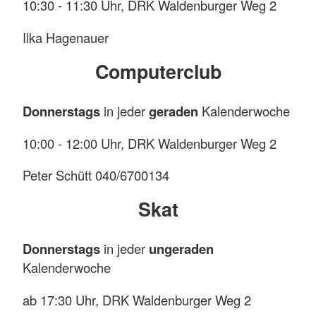
10:30 - 11:30 Uhr, DRK Waldenburger Weg 2
kleinen Geräten (z.B. Theraband, Bälle, Seile)
ebenso wie Partnerübungen.
Ilka Hagenauer
Geleitet werden die Gymnastikkurse von
Computerclub
Übungsleitern des DRK, die die komplexe
Ausbildung nach den Ausbildungsrichtlinien der
Donnerstags
in jeder
geraden
Kalenderwoche
DRK Gesundheitsprogramme durchlaufen
haben und regelmäßig fortgebildet werden.
10:00 - 12:00 Uhr, DRK Waldenburger Weg 2
Dies gewährleistet einen einheitlichen
Peter Schütt 040/6700134
Ausbildungsstandard und sichert die Qualität
der Angebote. Die ÜbungsleiterInnen helfen
Skat
Einsteigern, die Übungen korrekt auszuführen
und können individuelle Programme gestalten.
Donnerstags
in jeder
ungeraden
Ansprechpartnerin für alle Gymnastikgruppen
Kalenderwoche
unseres Ortsvereins ist Jutta Bahnsen, Tel. 040
ab 17:30 Uhr, DRK Waldenburger Weg 2
670 03 36.