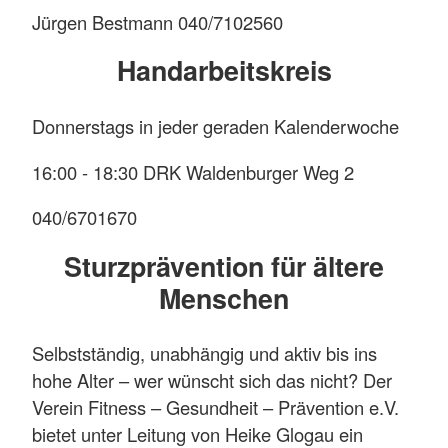
Jürgen Bestmann 040/7102560
Im einzelnen veranstalten wir folgende Kurse:
Handarbeitskreis
Was?
Wochentag?
Uhrzeit?
Wo?
Wer?
Donnerstags in jeder geraden Kalenderwoche
Barsbüttel,
16:00 - 18:30 DRK Waldenburger Weg 2
DRK-
09.30
Raum,
Kitty
040/6701670
Gymnastik
Montags
-
Waldenburger
Jagiella
10.30
Weg
Sturzprävention für ältere
2
Menschen
Willinghusen,
Selbstständig, unabhängig und aktiv bis ins
11.00
Rhabarberkate,
Kitty
hohe Alter – wer wünscht sich das nicht? Der
Gymnastik
Montags
-
Lohe
Jagiella
Verein Fitness – Gesundheit – Prävention e.V.
12.00
5
bietet unter Leitung von Heike Glogau ein