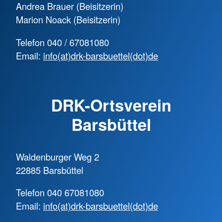
Andrea Brauer (Beisitzerin)
Marion Noack (Beisitzerin)
Telefon 040 / 67081080
Email:
info(at)drk-barsbuettel(dot)de
DRK-Ortsverein
Barsbüttel
Waldenburger Weg 2
22885 Barsbüttel
Telefon 040 67081080
Email:
info(at)drk-barsbuettel(dot)de