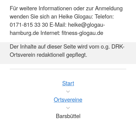
Gymnastik
Mittwochs
-
Dorfgemeinschaftsha
Klickow
Für weitere Informationen oder zur Anmeldung
11.45
wenden Sie sich an Heike Glogau: Telefon:
0171-815 33 30 E-Mail: heike@glogau-
hamburg.de Internet: fitness-glogau.de
Der Inhalte auf dieser Seite wird vom o.g. DRK-
Mehr anzeigen
Ortsverein redaktionell gepflegt.
Start
Ortsvereine
Barsbüttel