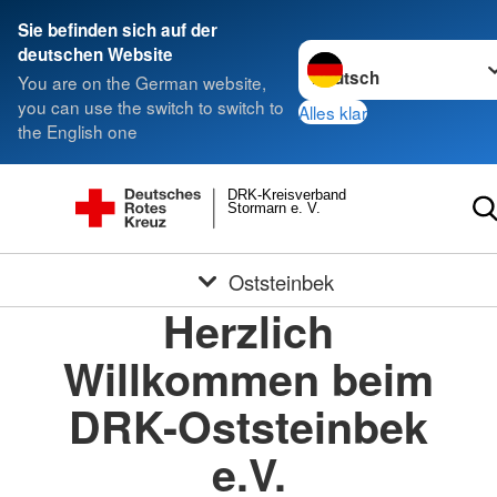
Sie befinden sich auf der
Sprache wechseln zu
deutschen Website
You are on the German website,
you can use the switch to switch to
Alles klar
the English one
DRK-Kreisverband
Stormarn e. V.
Oststeinbek
Herzlich
Willkommen beim
DRK-Oststeinbek
e.V.