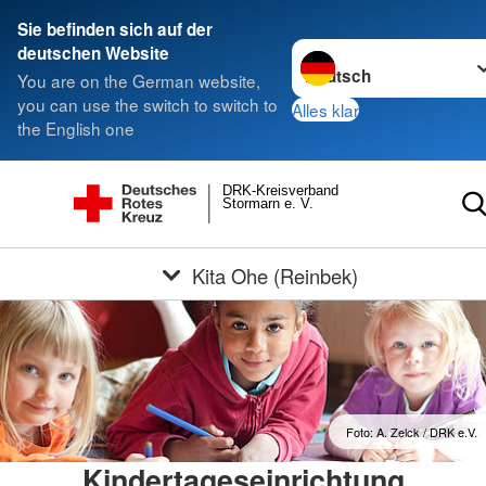
Sie befinden sich auf der
Sprache wechseln zu
deutschen Website
You are on the German website,
you can use the switch to switch to
Alles klar
the English one
DRK-Kreisverband
Stormarn e. V.
Kita Ohe (Reinbek)
Foto: A. Zelck / DRK e.V.
Kindertageseinrichtung