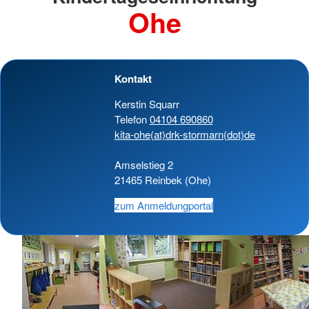
Ohe
Kontakt
Kerstin Squarr
Telefon
04104 690860
kita-ohe(at)drk-stormarn(dot)de
Amselstieg 2
21465 Reinbek (Ohe)
zum Anmeldungportal