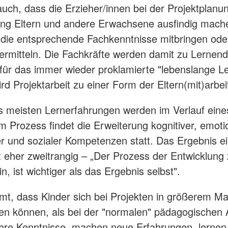
uch, dass die Erzieher/innen bei der Projektplanu
ung Eltern und andere Erwachsene ausfindig mach
 die entsprechende Fachkenntnisse mitbringen ode
ermitteln. Die Fachkräfte werden damit zu Lernen
 für das immer wieder proklamierte "lebenslange L
rd Projektarbeit zu einer Form der Eltern(mit)arbei
s meisten Lernerfahrungen werden im Verlauf eine
m Prozess findet die Erweiterung kognitiver, emoti
r und sozialer Kompetenzen statt. Das Ergebnis e
st eher zweitrangig – „Der Prozess der Entwicklung
n, ist wichtiger als das Ergebnis selbst".
t, dass Kinder sich bei Projekten in größerem Ma
hen können, als bei der "normalen" pädagogischen A
ihre Kenntnisse, machen neue Erfahrungen, lernen