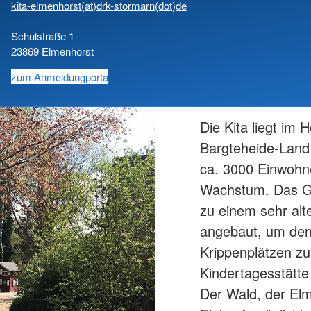
kita-elmenhorst(at)drk-stormarn(dot)de
Schulstraße 1
23869 Elmenhorst
zum Anmeldungporta
Die Kita liegt im
Bargteheide-Land 
ca. 3000 Einwohne
Wachstum. Das Geb
zu einem sehr al
angebaut, um den
Krippenplätzen zu
Kindertagesstätte
Der Wald, der El