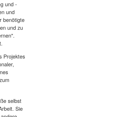
ng und -
en und
r benötigte
den und zu
ernen".
t.
s Projektes
onaler,
ines
 zum
ße selbst
rbeit. Sie
 andere