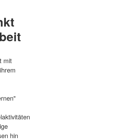
nkt
beit
t mit
 ihrem
ernen"
aktivitäten
ige
en hin