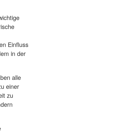
ichtige
rische
en Einfluss
lem in der
ben alle
zu einer
it zu
ndern
e