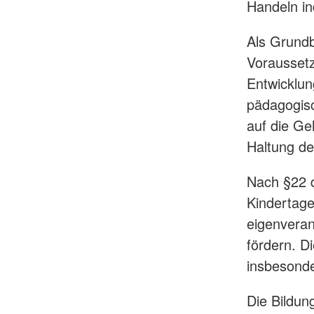
Handeln ind
Als Grundb
Voraussetz
Entwicklun
pädagogisc
auf die Ge
Haltung de
Nach §22 d
Kindertage
eigenveran
fördern. D
insbesonde
Die Bildung