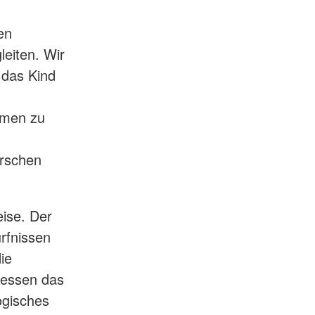
en
leiten. Wir
 das Kind
rmen zu
orschen
eise. Der
rfnissen
ie
ressen das
ogisches