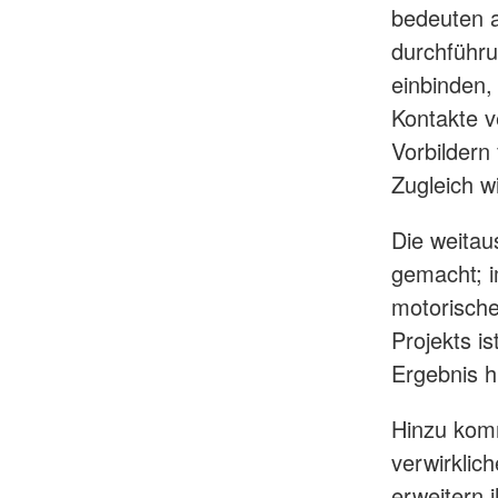
bedeuten a
durchführ
einbinden,
Kontakte v
Vorbildern
Zugleich wi
Die weitau
gemacht; i
motorische
Projekts i
Ergebnis hi
Hinzu komm
verwirklic
erweitern 