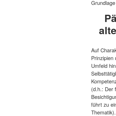
Grundlage 
Pä
alt
Auf Charakt
Prinzipien
Umfeld hin
Selbsttäti
Kompetenzf
(d.h.: Der
Besichtigu
führt zu e
Thematik)