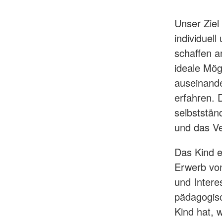
Unser Ziel
individuel
schaffen a
ideale Mög
auseinande
erfahren. 
selbststän
und das V
Das Kind e
Erwerb von
und Intere
pädagogisc
Kind hat, 