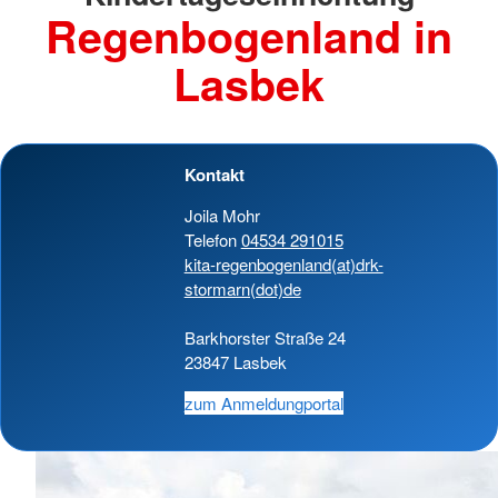
Regenbogenland in
Lasbek
Kontakt
Joila Mohr
Telefon
04534 291015
kita-regenbogenland(at)drk-
stormarn(dot)de
Barkhorster Straße 24
23847 Lasbek
zum Anmeldungportal