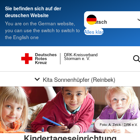
Sie befinden sich auf der
Sprache wechseln zu
deutschen Website
You are on the German website,
you can use the switch to switch to
Alles klar
the English one
DRK-Kreisverband
Stormarn e. V.
Kita Sonnenhüpfer (Reinbek)
Foto: A. Zelck / DRK e.V.
Kindertageseinrichtung